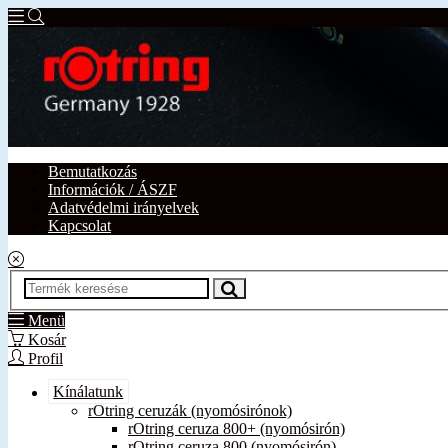
Bemutatkozás
Információk / ÁSZF
Adatvédelmi irányelvek
Kapcsolat
Menü
Kosár
Profil
Kínálatunk
rOtring ceruzák (nyomósirónok)
rOtring ceruza 800+ (nyomósirón)
rOtring ceruza 800 (nyomósirón)