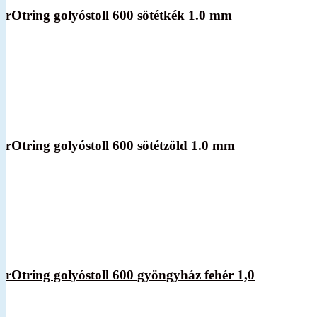
rOtring golyóstoll 600 sötétkék 1.0 mm
rOtring golyóstoll 600 sötétzöld 1.0 mm
rOtring golyóstoll 600 gyöngyház fehér 1,0