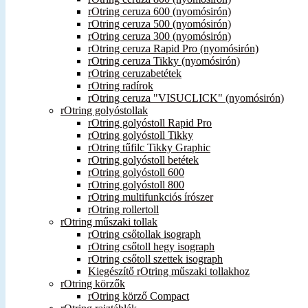
rOtring ceruza 600 (nyomósirón)
rOtring ceruza 500 (nyomósirón)
rOtring ceruza 300 (nyomósirón)
rOtring ceruza Rapid Pro (nyomósirón)
rOtring ceruza Tikky (nyomósirón)
rOtring ceruzabetétek
rOtring radírok
rOtring ceruza "VISUCLICK" (nyomósirón)
rOtring golyóstollak
rOtring golyóstoll Rapid Pro
rOtring golyóstoll Tikky
rOtring tűfilc Tikky Graphic
rOtring golyóstoll betétek
rOtring golyóstoll 600
rOtring golyóstoll 800
rOtring multifunkciós írószer
rOtring rollertoll
rOtring műszaki tollak
rOtring csőtollak isograph
rOtring csőtoll hegy isograph
rOtring csőtoll szettek isograph
Kiegészítő rOtring műszaki tollakhoz
rOtring körzők
rOtring körző Compact