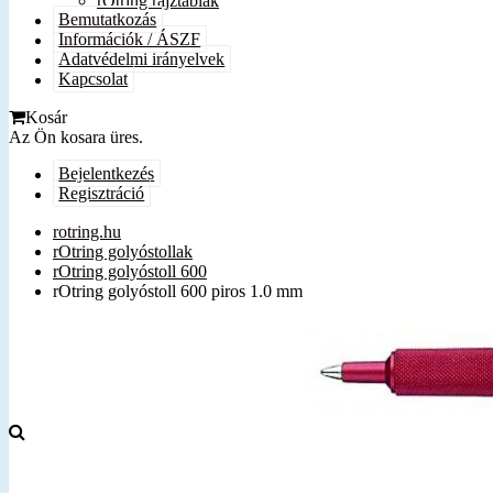
rOtring rajztáblák
Bemutatkozás
Információk / ÁSZF
Adatvédelmi irányelvek
Kapcsolat
Kosár
Az Ön kosara üres.
Bejelentkezés
Regisztráció
rotring.hu
rOtring golyóstollak
rOtring golyóstoll 600
rOtring golyóstoll 600 piros 1.0 mm