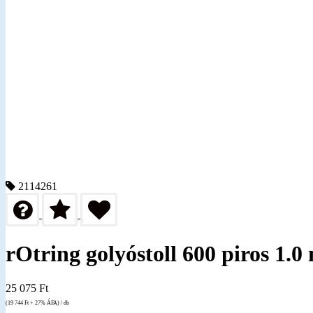
2114261
rOtring golyóstoll 600 piros 1.
25 075
Ft
(19 744
Ft
+ 27% ÁFA) / db