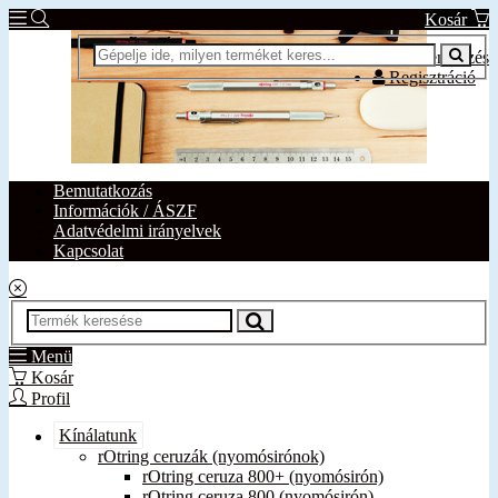
Kosár
Bejelentkezés
Regisztráció
Bemutatkozás
Információk / ÁSZF
Adatvédelmi irányelvek
Kapcsolat
Menü
Kosár
Profil
Kínálatunk
rOtring ceruzák (nyomósirónok)
rOtring ceruza 800+ (nyomósirón)
rOtring ceruza 800 (nyomósirón)