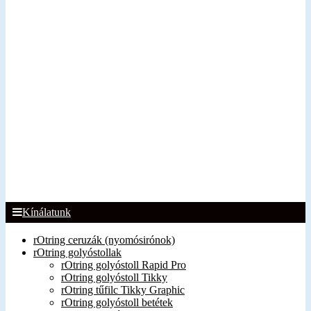
Kínálatunk
rOtring ceruzák (nyomósirónok)
rOtring golyóstollak
rOtring golyóstoll Rapid Pro
rOtring golyóstoll Tikky
rOtring tűfilc Tikky Graphic
rOtring golyóstoll betétek