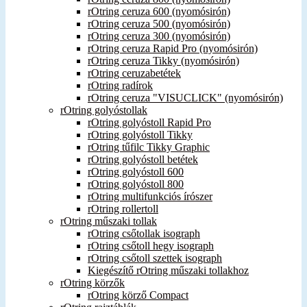
rOtring ceruza 600 (nyomósirón)
rOtring ceruza 500 (nyomósirón)
rOtring ceruza 300 (nyomósirón)
rOtring ceruza Rapid Pro (nyomósirón)
rOtring ceruza Tikky (nyomósirón)
rOtring ceruzabetétek
rOtring radírok
rOtring ceruza "VISUCLICK" (nyomósirón)
rOtring golyóstollak
rOtring golyóstoll Rapid Pro
rOtring golyóstoll Tikky
rOtring tűfilc Tikky Graphic
rOtring golyóstoll betétek
rOtring golyóstoll 600
rOtring golyóstoll 800
rOtring multifunkciós írószer
rOtring rollertoll
rOtring műszaki tollak
rOtring csőtollak isograph
rOtring csőtoll hegy isograph
rOtring csőtoll szettek isograph
Kiegészítő rOtring műszaki tollakhoz
rOtring körzők
rOtring körző Compact