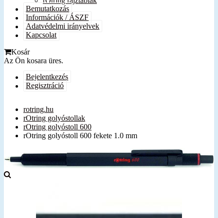
rOtring rajztáblák
Bemutatkozás
Információk / ÁSZF
Adatvédelmi irányelvek
Kapcsolat
Kosár
Az Ön kosara üres.
Bejelentkezés
Regisztráció
rotring.hu
rOtring golyóstollak
rOtring golyóstoll 600
rOtring golyóstoll 600 fekete 1.0 mm