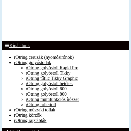
Kínálatunk
rOtring ceruzák (nyomósirónok)
rOtring golyóstollak
rOtring golyóstoll Rapid Pro
rOtring golyóstoll Tikky
rOtring tűfilc Tikky Graphic
rOtring golyóstoll betétek
rOtring golyóstoll 600
rOtring golyóstoll 800
rOtring multifunkciós írószer
rOtring rollertoll
rOtring műszaki tollak
rOtring körzők
rOtring rajztáblák