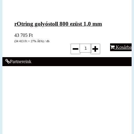
rOtring golyóstoll 800 ezüst 1,0 mm
43 705
Ft
(34 413
Ft
+ 27% ÁFA) / db
Kosárba
Partnereink