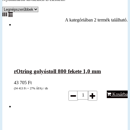
A kategóriában 2 termék található.
rOtring golyóstoll 800 fekete 1,0 mm
43 705
Ft
(34 413
Ft
+ 27% ÁFA) / db
Kosárba