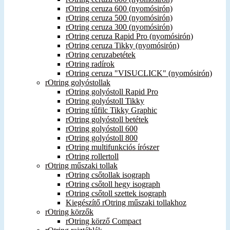
rOtring ceruza 600 (nyomósirón)
rOtring ceruza 500 (nyomósirón)
rOtring ceruza 300 (nyomósirón)
rOtring ceruza Rapid Pro (nyomósirón)
rOtring ceruza Tikky (nyomósirón)
rOtring ceruzabetétek
rOtring radírok
rOtring ceruza "VISUCLICK" (nyomósirón)
rOtring golyóstollak
rOtring golyóstoll Rapid Pro
rOtring golyóstoll Tikky
rOtring tűfilc Tikky Graphic
rOtring golyóstoll betétek
rOtring golyóstoll 600
rOtring golyóstoll 800
rOtring multifunkciós írószer
rOtring rollertoll
rOtring műszaki tollak
rOtring csőtollak isograph
rOtring csőtoll hegy isograph
rOtring csőtoll szettek isograph
Kiegészítő rOtring műszaki tollakhoz
rOtring körzők
rOtring körző Compact