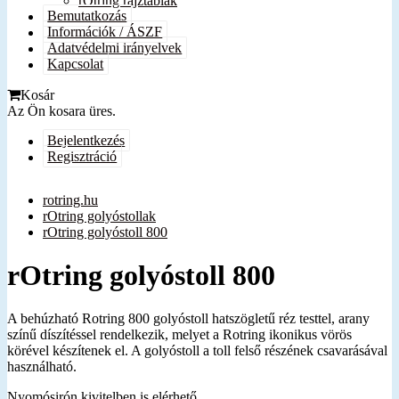
rOtring rajztáblák
Bemutatkozás
Információk / ÁSZF
Adatvédelmi irányelvek
Kapcsolat
Kosár
Az Ön kosara üres.
Bejelentkezés
Regisztráció
rotring.hu
rOtring golyóstollak
rOtring golyóstoll 800
rOtring golyóstoll 800
A behúzható Rotring 800 golyóstoll hatszögletű réz testtel, arany
színű díszítéssel rendelkezik, melyet a Rotring ikonikus vörös
körével készítenek el. A golyóstoll a toll felső részének csavarásával
használható.
Nyomósirón kivitelben is elérhető.