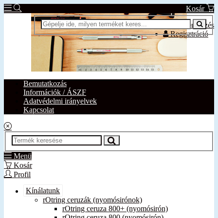
Kosár
Bejelentkezés
Regisztráció
Bemutatkozás
Információk / ÁSZF
Adatvédelmi irányelvek
Kapcsolat
Menü
Kosár
Profil
Kínálatunk
rOtring ceruzák (nyomósirónok)
rOtring ceruza 800+ (nyomósirón)
rOtring ceruza 800 (nyomósirón)