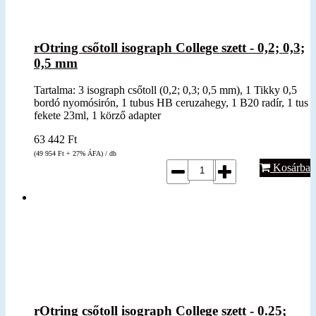
rOtring csőtoll isograph College szett - 0,2; 0,3;
0,5 mm
Tartalma: 3 isograph csőtoll (0,2; 0,3; 0,5 mm), 1 Tikky 0,5
bordó nyomósirón, 1 tubus HB ceruzahegy, 1 B20 radír, 1 tus
fekete 23ml, 1 körző adapter
63 442
Ft
(49 954
Ft
+ 27% ÁFA) / db
Kosárba
rOtring csőtoll isograph College szett - 0.25;