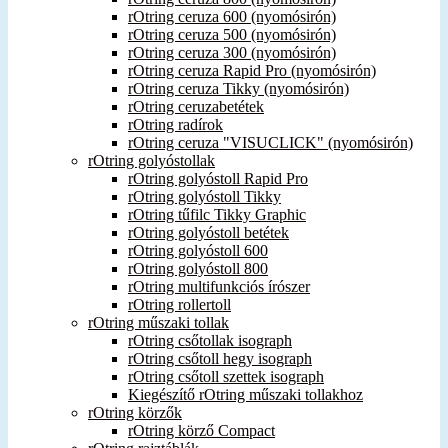
rOtring ceruza 600 (nyomósirón)
rOtring ceruza 500 (nyomósirón)
rOtring ceruza 300 (nyomósirón)
rOtring ceruza Rapid Pro (nyomósirón)
rOtring ceruza Tikky (nyomósirón)
rOtring ceruzabetétek
rOtring radírok
rOtring ceruza "VISUCLICK" (nyomósirón)
rOtring golyóstollak
rOtring golyóstoll Rapid Pro
rOtring golyóstoll Tikky
rOtring tűfilc Tikky Graphic
rOtring golyóstoll betétek
rOtring golyóstoll 600
rOtring golyóstoll 800
rOtring multifunkciós írószer
rOtring rollertoll
rOtring műszaki tollak
rOtring csőtollak isograph
rOtring csőtoll hegy isograph
rOtring csőtoll szettek isograph
Kiegészítő rOtring műszaki tollakhoz
rOtring körzők
rOtring körző Compact