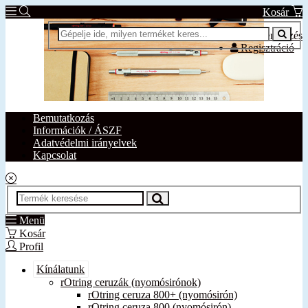
Kosár
Bejelentkezés
Regisztráció
Bemutatkozás
Információk / ÁSZF
Adatvédelmi irányelvek
Kapcsolat
Menü
Kosár
Profil
Kínálatunk
rOtring ceruzák (nyomósirónok)
rOtring ceruza 800+ (nyomósirón)
rOtring ceruza 800 (nyomósirón)