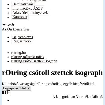
rOtring rajztáblák
Bemutatkozás
Információk / ÁSZF
Adatvédelmi irányelvek
Kapcsolat
Kosár
Az Ön kosara üres.
Bejelentkezés
Regisztráció
rotring.hu
rOtring műszaki tollak
rOtring csőtoll szettek isograph
rOtring csőtoll szettek isograph
Különböző vastagságú rOtring csőtollak, egyéb kiegészítőkkel.
A kategóriában 3 termék található.