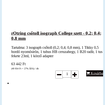
rOtring csőtoll isograph College szett - 0,2; 0,4;
0,8 mm
Tartalma: 3 isograph csőtoll (0,2; 0,4; 0,8 mm), 1 Tikky 0,5
bordó nyomósirón, 1 tubus HB ceruzahegy, 1 B20 radír, 1 tus
fekete 23ml, 1 körző adapter
63 442
Ft
(49 954
Ft
+ 27% ÁFA) / db
Kosárba