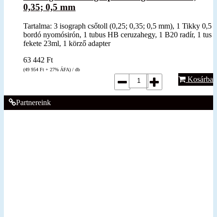
0,35; 0,5 mm
Tartalma: 3 isograph csőtoll (0,25; 0,35; 0,5 mm), 1 Tikky 0,5
bordó nyomósirón, 1 tubus HB ceruzahegy, 1 B20 radír, 1 tus
fekete 23ml, 1 körző adapter
63 442
Ft
(49 954
Ft
+ 27% ÁFA) / db
Kosárba
Partnereink