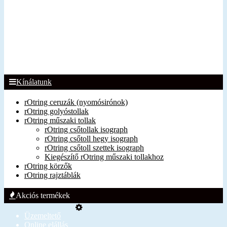
Kínálatunk
rOtring ceruzák (nyomósirónok)
rOtring golyóstollak
rOtring műszaki tollak
rOtring csőtollak isograph
rOtring csőtoll hegy isograph
rOtring csőtoll szettek isograph
Kiegészítő rOtring műszaki tollakhoz
rOtring körzők
rOtring rajztáblák
Akciós termékek
Üzemeltető
Online elállás