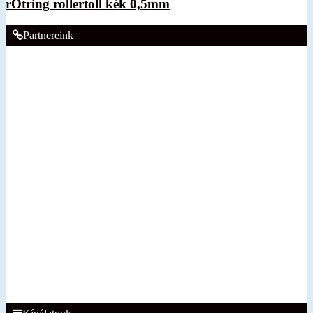
rOtring rollertoll kék 0,5mm
Partnereink