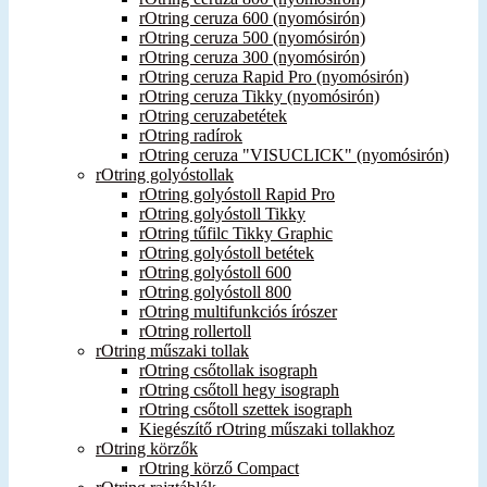
rOtring ceruza 600 (nyomósirón)
rOtring ceruza 500 (nyomósirón)
rOtring ceruza 300 (nyomósirón)
rOtring ceruza Rapid Pro (nyomósirón)
rOtring ceruza Tikky (nyomósirón)
rOtring ceruzabetétek
rOtring radírok
rOtring ceruza "VISUCLICK" (nyomósirón)
rOtring golyóstollak
rOtring golyóstoll Rapid Pro
rOtring golyóstoll Tikky
rOtring tűfilc Tikky Graphic
rOtring golyóstoll betétek
rOtring golyóstoll 600
rOtring golyóstoll 800
rOtring multifunkciós írószer
rOtring rollertoll
rOtring műszaki tollak
rOtring csőtollak isograph
rOtring csőtoll hegy isograph
rOtring csőtoll szettek isograph
Kiegészítő rOtring műszaki tollakhoz
rOtring körzők
rOtring körző Compact