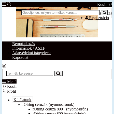
Kosár
Bejelentkezés
Regisztráció
Bemutatkozás
Információk / ÁSZF
Adatvédelmi irányelvek
Kapcsolat
Menü
Kosár
Profil
Kínálatunk
rOtring ceruzák (nyomósirónok)
rOtring ceruza 800+ (nyomósirón)
rOtring ceruza 800 (nyomósirón)