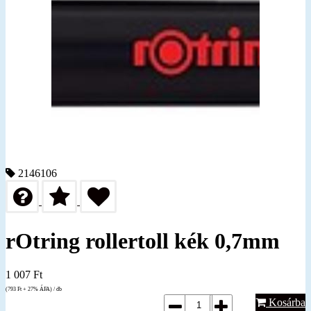
2146106
rOtring rollertoll kék 0,7mm
1 007
Ft
(793
Ft
+ 27% ÁFA) / db
Kosárba