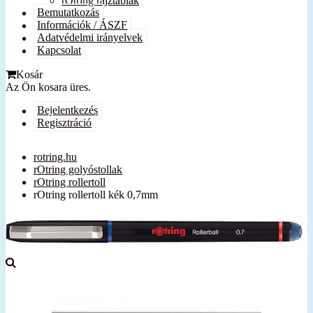
rOtring rajztáblák
Bemutatkozás
Információk / ÁSZF
Adatvédelmi irányelvek
Kapcsolat
Kosár
Az Ön kosara üres.
Bejelentkezés
Regisztráció
rotring.hu
rOtring golyóstollak
rOtring rollertoll
rOtring rollertoll kék 0,7mm