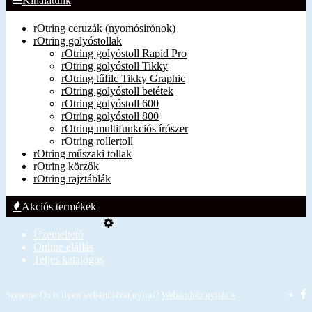
Kínálatunk
rOtring ceruzák (nyomósirónok)
rOtring golyóstollak
rOtring golyóstoll Rapid Pro
rOtring golyóstoll Tikky
rOtring tűfilc Tikky Graphic
rOtring golyóstoll betétek
rOtring golyóstoll 600
rOtring golyóstoll 800
rOtring multifunkciós írószer
rOtring rollertoll
rOtring műszaki tollak
rOtring körzők
rOtring rajztáblák
Akciós termékek
Üzemeltető
Online elállás
Teljes katalógus
Szeretne Ön is ilyen webáruházat nyitni?
Webáruház nyitás »