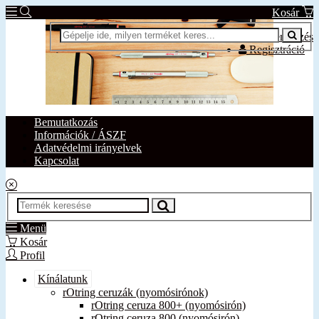
Kosár
Bejelentkezés
Regisztráció
Bemutatkozás
Információk / ÁSZF
Adatvédelmi irányelvek
Kapcsolat
Menü
Kosár
Profil
Kínálatunk
rOtring ceruzák (nyomósirónok)
rOtring ceruza 800+ (nyomósirón)
rOtring ceruza 800 (nyomósirón)