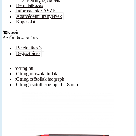
rOtring rajztáblák
Bemutatkozás
Információk / ÁSZF
Adatvédelmi irányelvek
Kapcsolat
Kosár
Az Ön kosara üres.
Bejelentkezés
Regisztráció
rotring.hu
rOtring műszaki tollak
rOtring csőtollak isograph
rOtring csőtoll isograph 0,18 mm