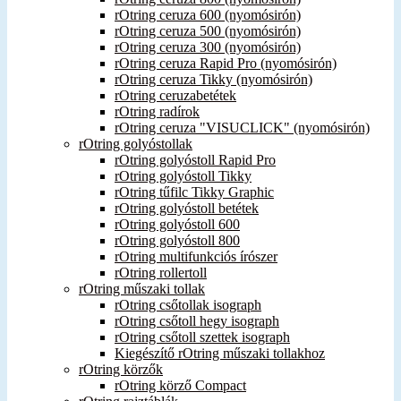
rOtring ceruza 600 (nyomósirón)
rOtring ceruza 500 (nyomósirón)
rOtring ceruza 300 (nyomósirón)
rOtring ceruza Rapid Pro (nyomósirón)
rOtring ceruza Tikky (nyomósirón)
rOtring ceruzabetétek
rOtring radírok
rOtring ceruza "VISUCLICK" (nyomósirón)
rOtring golyóstollak
rOtring golyóstoll Rapid Pro
rOtring golyóstoll Tikky
rOtring tűfilc Tikky Graphic
rOtring golyóstoll betétek
rOtring golyóstoll 600
rOtring golyóstoll 800
rOtring multifunkciós írószer
rOtring rollertoll
rOtring műszaki tollak
rOtring csőtollak isograph
rOtring csőtoll hegy isograph
rOtring csőtoll szettek isograph
Kiegészítő rOtring műszaki tollakhoz
rOtring körzők
rOtring körző Compact