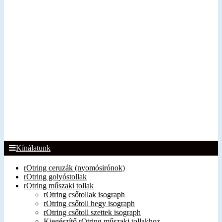
Kínálatunk
rOtring ceruzák (nyomósirónok)
rOtring golyóstollak
rOtring műszaki tollak
rOtring csőtollak isograph
rOtring csőtoll hegy isograph
rOtring csőtoll szettek isograph
Kiegészítő rOtring műszaki tollakhoz