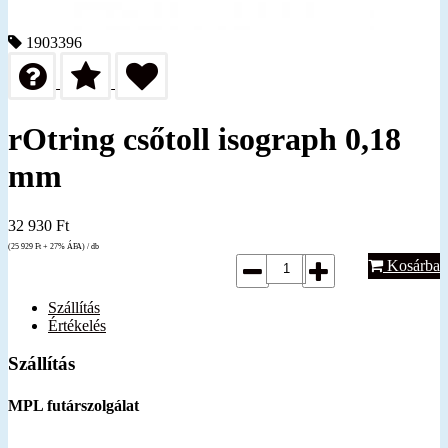
1903396
rOtring csőtoll isograph 0,18
mm
32 930
Ft
(25 929
Ft
+ 27% ÁFA) / db
Kosárba
Szállítás
Értékelés
Szállítás
MPL futárszolgálat