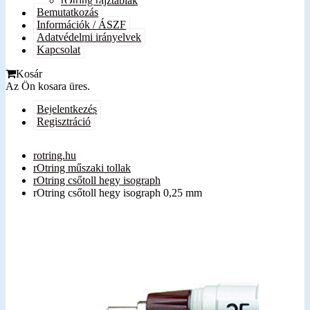
rOtring rajztáblák
Bemutatkozás
Információk / ÁSZF
Adatvédelmi irányelvek
Kapcsolat
Kosár
Az Ön kosara üres.
Bejelentkezés
Regisztráció
rotring.hu
rOtring műszaki tollak
rOtring csőtoll hegy isograph
rOtring csőtoll hegy isograph 0,25 mm