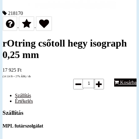
218170
rOtring csőtoll hegy isograph
0,25 mm
17 925
Ft
(14 114
Ft
+ 27% ÁFA) / db
Kosárba
Szállítás
Értékelés
Szállítás
MPL futárszolgálat