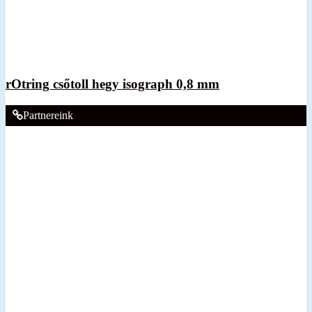
rOtring csőtoll hegy isograph 0,8 mm
Partnereink