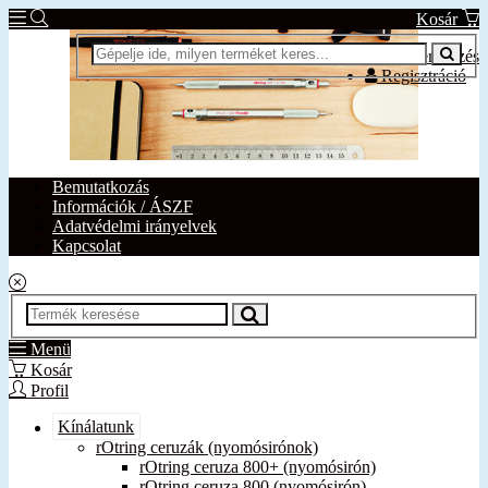
Kosár
Bejelentkezés
Regisztráció
Bemutatkozás
Információk / ÁSZF
Adatvédelmi irányelvek
Kapcsolat
Menü
Kosár
Profil
Kínálatunk
rOtring ceruzák (nyomósirónok)
rOtring ceruza 800+ (nyomósirón)
rOtring ceruza 800 (nyomósirón)