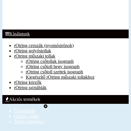
Kínálatunk
rOtring ceruzák (nyomósirónok)
rOtring golyóstollak
rOtring műszaki tollak
rOtring csőtollak isograph
rOtring csőtoll hegy isograph
rOtring csőtoll szettek isograph
Kiegészítő rOtring műszaki tollakhoz
rOtring körzők
rOtring rajztáblák
Akciós termékek
Üzemeltető
Online elállás
Teljes katalógus