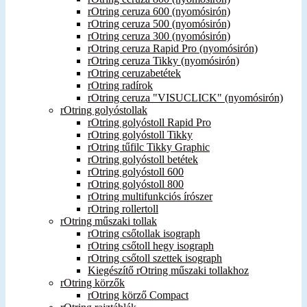
rOtring ceruza 600 (nyomósirón)
rOtring ceruza 500 (nyomósirón)
rOtring ceruza 300 (nyomósirón)
rOtring ceruza Rapid Pro (nyomósirón)
rOtring ceruza Tikky (nyomósirón)
rOtring ceruzabetétek
rOtring radírok
rOtring ceruza "VISUCLICK" (nyomósirón)
rOtring golyóstollak
rOtring golyóstoll Rapid Pro
rOtring golyóstoll Tikky
rOtring tűfilc Tikky Graphic
rOtring golyóstoll betétek
rOtring golyóstoll 600
rOtring golyóstoll 800
rOtring multifunkciós írószer
rOtring rollertoll
rOtring műszaki tollak
rOtring csőtollak isograph
rOtring csőtoll hegy isograph
rOtring csőtoll szettek isograph
Kiegészítő rOtring műszaki tollakhoz
rOtring körzők
rOtring körző Compact