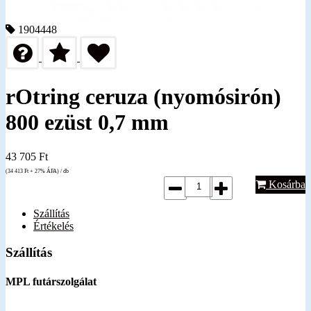
1904448
rOtring ceruza (nyomósirón)
800 ezüst 0,7 mm
43 705
Ft
(34 413
Ft
+ 27% ÁFA) / db
Kosárba
Szállítás
Értékelés
Szállítás
MPL futárszolgálat