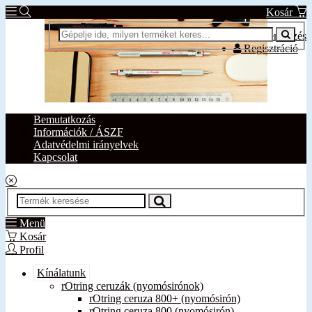
Kosár
Bejelentkezés
Regisztráció
Bemutatkozás
Információk / ÁSZF
Adatvédelmi irányelvek
Kapcsolat
Menü
Kosár
Profil
Kínálatunk
rOtring ceruzák (nyomósirónok)
rOtring ceruza 800+ (nyomósirón)
rOtring ceruza 800 (nyomósirón)