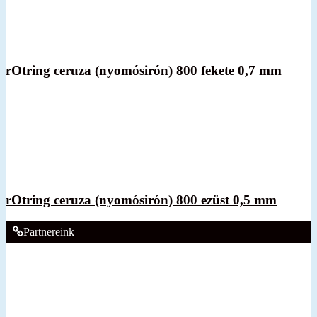
rOtring ceruza (nyomósirón) 800 fekete 0,7 mm
rOtring ceruza (nyomósirón) 800 ezüst 0,5 mm
Partnereink