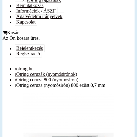
rOtring rajztáblák
Bemutatkozás
Információk / ÁSZF
Adatvédelmi irányelvek
Kapcsolat
Kosár
Az Ön kosara üres.
Bejelentkezés
Regisztráció
rotring.hu
rOtring ceruzák (nyomósirónok)
rOtring ceruza 800 (nyomósirón)
rOtring ceruza (nyomósirón) 800 ezüst 0,7 mm