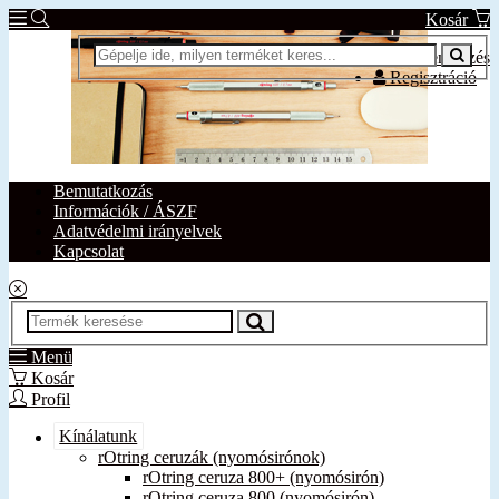
Kosár
Bejelentkezés
Regisztráció
Bemutatkozás
Információk / ÁSZF
Adatvédelmi irányelvek
Kapcsolat
Menü
Kosár
Profil
Kínálatunk
rOtring ceruzák (nyomósirónok)
rOtring ceruza 800+ (nyomósirón)
rOtring ceruza 800 (nyomósirón)