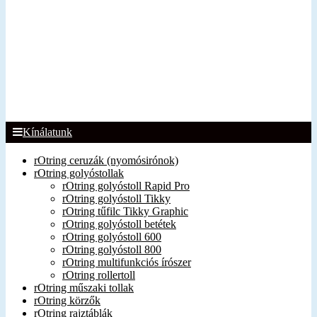
Kínálatunk
rOtring ceruzák (nyomósirónok)
rOtring golyóstollak
rOtring golyóstoll Rapid Pro
rOtring golyóstoll Tikky
rOtring tűfilc Tikky Graphic
rOtring golyóstoll betétek
rOtring golyóstoll 600
rOtring golyóstoll 800
rOtring multifunkciós írószer
rOtring rollertoll
rOtring műszaki tollak
rOtring körzők
rOtring rajztáblák