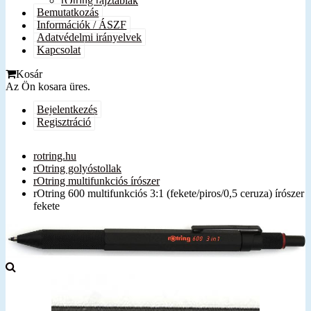
rOtring rajztáblák
Bemutatkozás
Információk / ÁSZF
Adatvédelmi irányelvek
Kapcsolat
Kosár
Az Ön kosara üres.
Bejelentkezés
Regisztráció
rotring.hu
rOtring golyóstollak
rOtring multifunkciós írószer
rOtring 600 multifunkciós 3:1 (fekete/piros/0,5 ceruza) írószer
fekete