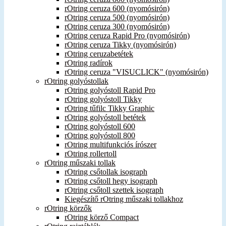
rOtring ceruza 600 (nyomósirón)
rOtring ceruza 500 (nyomósirón)
rOtring ceruza 300 (nyomósirón)
rOtring ceruza Rapid Pro (nyomósirón)
rOtring ceruza Tikky (nyomósirón)
rOtring ceruzabetétek
rOtring radírok
rOtring ceruza "VISUCLICK" (nyomósirón)
rOtring golyóstollak
rOtring golyóstoll Rapid Pro
rOtring golyóstoll Tikky
rOtring tűfilc Tikky Graphic
rOtring golyóstoll betétek
rOtring golyóstoll 600
rOtring golyóstoll 800
rOtring multifunkciós írószer
rOtring rollertoll
rOtring műszaki tollak
rOtring csőtollak isograph
rOtring csőtoll hegy isograph
rOtring csőtoll szettek isograph
Kiegészítő rOtring műszaki tollakhoz
rOtring körzők
rOtring körző Compact